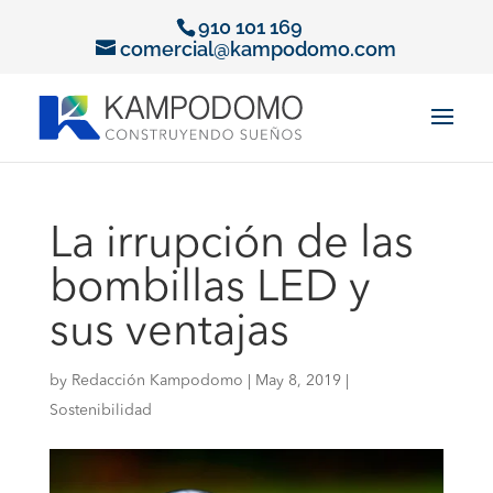
910 101 169
comercial@kampodomo.com
La irrupción de las
bombillas LED y
sus ventajas
by
Redacción Kampodomo
|
May 8, 2019
|
Sostenibilidad