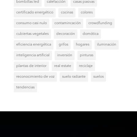
bombillas led
calefacción
casas pasivas
certificado energético
cocinas
colores
consumo casi nulo
contamincación
crowdfunding
cubiertas vegetales
decoración
domótica
eficiencia energética
grifos
hogares
iluminación
inteligencia artificial
inversión
pinturas
plantas de interior
real estate
reciclaje
reconocimiento de voz
suelo radiante
suelos
tendencias