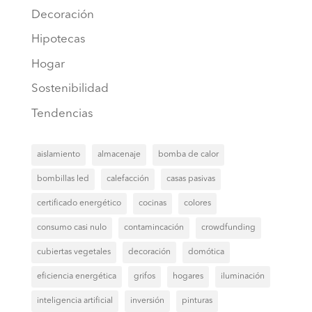
Decoración
Hipotecas
Hogar
Sostenibilidad
Tendencias
aislamiento
almacenaje
bomba de calor
bombillas led
calefacción
casas pasivas
certificado energético
cocinas
colores
consumo casi nulo
contamincación
crowdfunding
cubiertas vegetales
decoración
domótica
eficiencia energética
grifos
hogares
iluminación
inteligencia artificial
inversión
pinturas