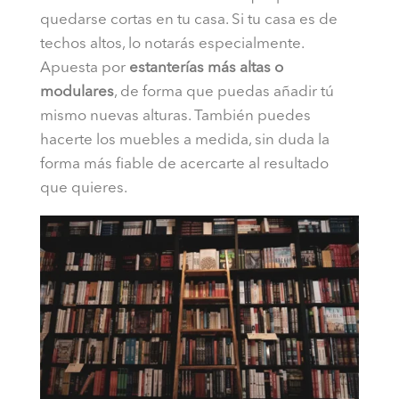
quedarse cortas en tu casa. Si tu casa es de
techos altos, lo notarás especialmente.
Apuesta por
estanterías más altas o
modulares
, de forma que puedas añadir tú
mismo nuevas alturas. También puedes
hacerte los muebles a medida, sin duda la
forma más fiable de acercarte al resultado
que quieres.