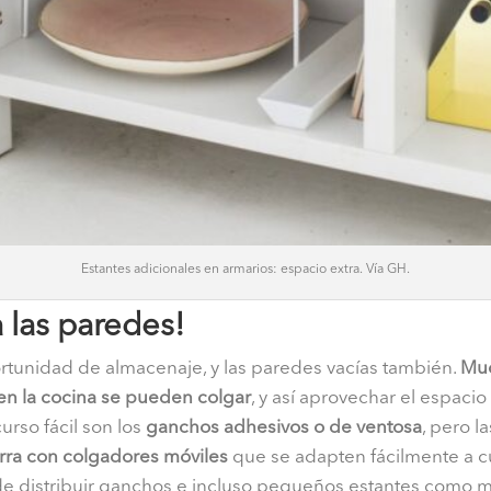
Estantes adicionales en armarios: espacio extra. Vía GH.
 las paredes!
tunidad de almacenaje, y las paredes vacías también.
Muc
 en la cocina se pueden colgar
, y así aprovechar el espac
urso fácil son los
ganchos adhesivos o de ventosa
, pero l
rra con colgadores móviles
que se adapten fácilmente a cu
 distribuir ganchos e incluso pequeños estantes como 