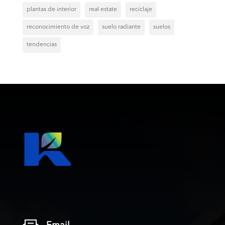
plantas de interior
real estate
reciclaje
reconocimiento de voz
suelo radiante
suelos
tendencias