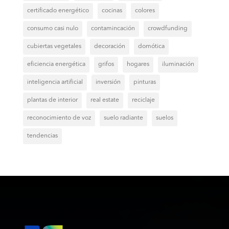
certificado energético
cocinas
colores
consumo casi nulo
contamincación
crowdfunding
cubiertas vegetales
decoración
domótica
eficiencia energética
grifos
hogares
iluminación
inteligencia artificial
inversión
pinturas
plantas de interior
real estate
reciclaje
reconocimiento de voz
suelo radiante
suelos
tendencias