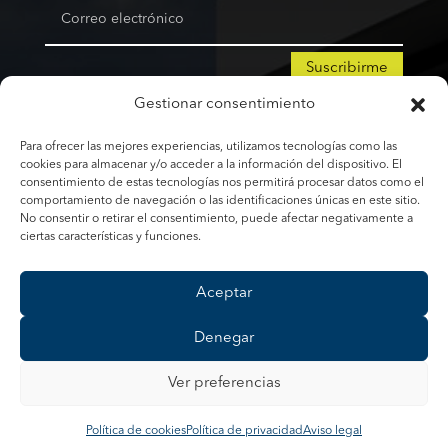
Suscribirme
Gestionar consentimiento
Para ofrecer las mejores experiencias, utilizamos tecnologías como las
Copyright © 2026 | KAMPODOMO,
cookies para almacenar y/o acceder a la información del dispositivo. El
CONSTRUYENDO SUEÑOS
consentimiento de estas tecnologías nos permitirá procesar datos como el
comportamiento de navegación o las identificaciones únicas en este sitio.
No consentir o retirar el consentimiento, puede afectar negativamente a
ciertas características y funciones.
Aceptar
Aviso legal
·
Política de privacidad
·
Política de
Denegar
cookies (UE)
·
Accesibilidad
Ver preferencias
Desarrollado por
Hardware System
Política de cookies
Política de privacidad
Aviso legal