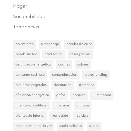
Hogar
Sostenibilidad
Tendencias
aislamiento
almacenaje
bomba de calor
bombillas led
calefacción
casas pasivas
certificado energético
cocinas
colores
consumo casi nulo
contamincación
crowdfunding
cubiertas vegetales
decoración
domótica
eficiencia energética
grifos
hogares
iluminación
inteligencia artificial
inversión
pinturas
plantas de interior
real estate
reciclaje
reconocimiento de voz
suelo radiante
suelos