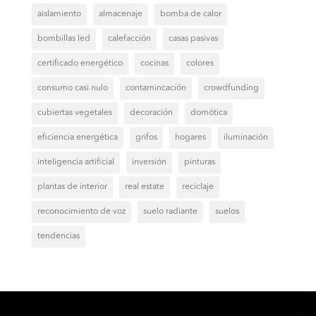
aislamiento
almacenaje
bomba de calor
bombillas led
calefacción
casas pasivas
certificado energético
cocinas
colores
consumo casi nulo
contamincación
crowdfunding
cubiertas vegetales
decoración
domótica
eficiencia energética
grifos
hogares
iluminación
inteligencia artificial
inversión
pinturas
plantas de interior
real estate
reciclaje
reconocimiento de voz
suelo radiante
suelos
tendencias